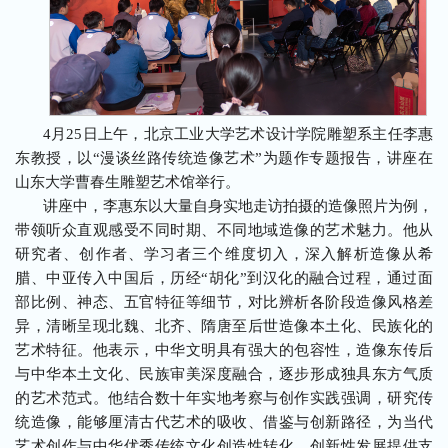
4月25日上午，北京
工业大
学艺术设计学院雕塑系主任李惠
东教授，以“漫谈丝路传统造像艺术”为题作专题报告，讲座在
山东大学曹春生雕塑艺术馆举行。
讲座中，李惠东以大量自身实地走访拍摄的造像照片为例，
带领听众直观感受不同时期、不同地域造像的艺术魅力。他从
研究者、创作者、学习者三个维度切入，深入解析造像从希
腊、中亚传入中国后，历经“胡化”到汉化的融合过程，通过面
部比例、神态、五官特征等细节，对比辨析各阶段造像风格差
异，清晰呈现北魏、北齐、隋唐至后世造像本土化、民族化的
艺术特征。他表示，中华文明具有强大的包容性，造像东传后
与中华本土文化、民族审美深度融合，逐步形成独具东方气质
的艺术范式。他结合数十年实地考察与创作实践强调，研究传
统造像，能够厘清古代艺术的吸
收、借鉴与创新路径，为当代
艺术创作与中华优秀传统文化创造性转化、创新性发展提供支