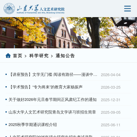
首页
研究院概况
科学研究
首页
科学研究
通知公告
>
>
人事师资
【讲座预告】文学无门槛·阅读有路径——漫谈中国现当代文学的阅读
2026-04-04
党建园地
【学术预告】“专为将来”的教育大家杨振声
2026-03-25
研究生教育
关于做好2026年元旦春节期间正风肃纪工作的通知
2025-12-31
社会服务
山东大学人文艺术研究院青岛文学讲习班招生简章
2025-09-05
信息公开
2025秋季学期通识课程介绍
2025-06-11
人文艺术研究院2025年硕士研究生招生考试录取工作方案