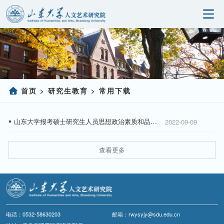
首页
研究院概况
科学研究
首页
研究生教育
常用下载
>
>
人事师资
山东大学报考硕士研究生人员思想政治素质和品德考核表
2022-09-09
党建园地
查看更多
研究生教育
社会服务
信息公开
电话：0532-58630203
邮箱：rwysyjy@sdu.edu.cn