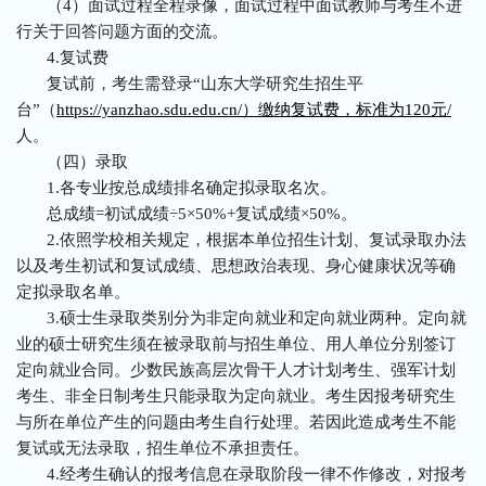
（4）面试过程全程录像，面试过程中面试教师与考生不进
行关于回答问题方面的交流。
4.复试费
复试前，考生需登录“山东大学研究生招生平
台”（
https://yanzhao.sdu.edu.cn/）缴纳复试费，标准为120元/
人。
（四）录取
1.各专业按总成绩排名确定拟录取名次。
总成绩=初试成绩÷5×50%+复试成绩×50%。
2.依照学校相关规定，根据本单位招生计划、复试录取办法
以及考生初试和复试成绩、思想政治表现、身心健康状况等确
定拟录取名单。
3.硕士生录取类别分为非定向就业和定向就业两种。定向就
业的硕士研究生须在被录取前与招生单位、用人单位分别签订
定向就业合同。少数民族高层次骨干人才计划考生、强军计划
考生、非全日制考生只能录取为定向就业。考生因报考研究生
与所在单位产生的问题由考生自行处理。若因此造成考生不能
复试或无法录取，招生单位不承担责任。
4.经考生确认的报考信息在录取阶段一律不作修改，对报考