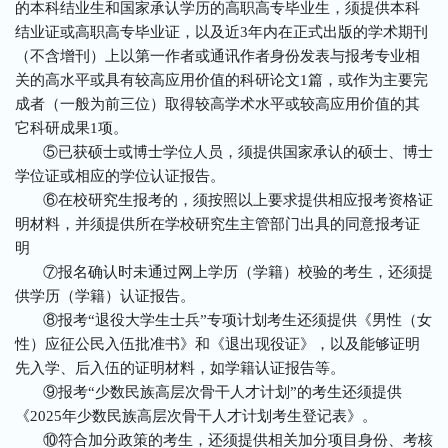
的本科结业生和国家承认学历的高职高专毕业生，须提供本科
结业证或高职高专毕业证，以及近3年内在正式出版的学术期刊
（不含增刊）上以第一作者或通讯作者身份发表与报考专业相
关的高水平或具有较高应用价值的科研论文1篇，或作为主要完
成者（一般为前三位）取得较高学术水平或较高应用价值的其
它科研成果1项。
⑤已获硕士或博士学位人员，须提供国家承认的硕士、博士
学位证或相应的学位认证报告。
⑥在校研究生报考的，须按照以上要求提供相应报考资格证
明材料，并须提供所在学校研究生主管部门出具的同意报考证
明
⑦报名确认时未通过网上学历（学籍）校验的考生，还须提
供学历（学籍）认证报告。
⑧报考“退役大学生士兵”专项计划考生还须提供《男性（女
性）应征公民入伍批准书》和《退出现役证》，以及能够证明
先入学、后入伍的证明材料，如学籍认证报告等。
⑨报考“少数民族高层次骨干人才计划”的考生还须提供
《2025年少数民族高层次骨干人才计划考生登记表》。
⑩符合加分政策的考生，还须提供相关加分项目身份、考核