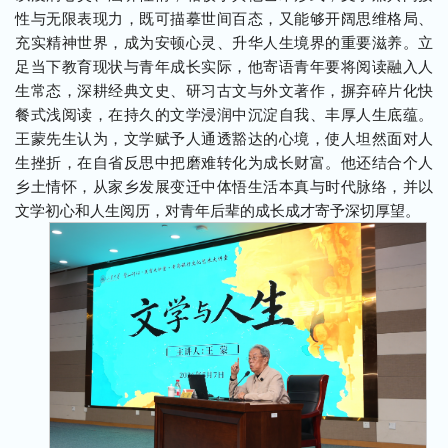
性与无限表现力，既可描摹世间百态，又能够开阔思维格局、
充实精神世界，成为安顿心灵、升华人生境界的重要滋养。立
足当下教育现状与青年成长实际，他寄语青年要将阅读融入人
生常态，深耕经典文史、研习古文与外文著作，摒弃碎片化快
餐式浅阅读，在持久的文学浸润中沉淀自我、丰厚人生底蕴。
王蒙先生认为，文学赋予人通透豁达的心境，使人坦然面对人
生挫折，在自省反思中把磨难转化为成长财富。他还结合个人
乡土情怀，从家乡发展变迁中体悟生活本真与时代脉络，并以
文学初心和人生阅历，对青年后辈的成长成才寄予深切厚望。