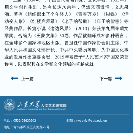
王蒙（1934--），中国当代著名作家、文化学者。1953年开
启文学创作生涯，迄今长达70余年，仍然充满激情，文思泉
涌。著有《组织部来了个年轻人》《青春万岁》《蝴蝶》《活
动变人形》《红楼启示录》《老子的帮助》《庄子的智慧》等
经典作品。长篇小说《这边风景》（2013）荣获第九届茅盾文
学奖。合编为《王蒙文集》50卷。作品被翻译成20多种语言，
在全球多个国家和地区出版。曾担任中国作家协会副主席、中
华人民共和国文化部部长、中共中央委员等职，为中国文化事
业的发展作出重要贡献。2019年被授予“人民艺术家”国家荣誉
称号，以表彰其在文学和文化领域的卓越成就。
上一篇
下一篇
电话：0532-58630203
邮箱：rwysyjy@sdu.edu.cn
地址：青岛市即墨区滨海路72号