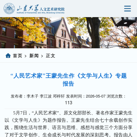
首页
研究院概况
科学研究
首页
新闻
正文
>
>
人事师资
“人民艺术家”王蒙先生作《文学与人生》专题
党建园地
报告
研究生教育
发布者：李木子 李江波 邓梓轩 发表时间：2026-05-07 浏览次数：
113
社会服务
5月7日，“人民艺术家”、原文化部部长、著名作家王蒙先生
以《文学与人生》为题作报告。王蒙先生结合七十余载创作实
信息公开
践，围绕生活与世界、语言与思维、感想与感觉三个方面分享
了对于文学创作、生命成长与时代发展的深刻思考。报告由人