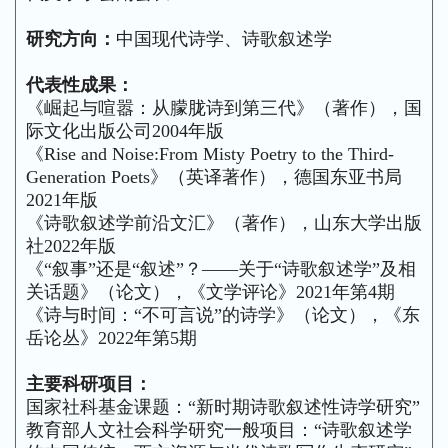
研究方向：
中国现代诗学、诗歌叙述学
代表性成果
：
《崛起与喧嚣：从朦胧诗到第三代》（著作），国
际文化出版公司
2004
年版
《Rise and Noise:From Misty Poetry to the Third-
Generation Poets》（英译著作），德国东亚书局
2021年版
《诗歌叙述学前沿文汇》（著作），山东大学出版
社
2022
年版
《“叙事”还是“叙述”？——关于“诗歌叙述学”及相
关话题》（论文），《文学评论》
2021
年第
4
期
《诗与时间：“不可言说”的诗学》（论文），《东
岳论丛》
2022
年第
5
期
主要科研项目
：
国家社科基金课题：“新时期诗歌叙述性诗学研究”
教育部人文社会科学研究一般项目：“诗歌叙述学