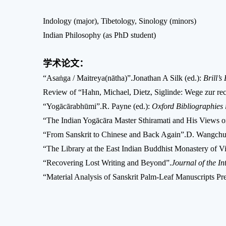
Indology (major), Tibetology, Sinology (minors)
Indian Philosophy (as PhD student)
学术论文：
“Asaṅga / Maitreya(nātha)”.Jonathan A Silk (ed.):
Brill’
Review of “Hahn, Michael, Dietz, Siglinde: Wege zur rec
“Yogācārabhūmi”.R. Payne (ed.):
Oxford Bibliographie
“The Indian Yogācāra Master Sthiramati and His Views 
“From Sanskrit to Chinese and Back Again”.D. Wangchu
“The Library at the East Indian Buddhist Monastery of V
“Recovering Lost Writing and Beyond”.
Journal of the In
“Material Analysis of Sanskrit Palm-Leaf Manuscripts Pr