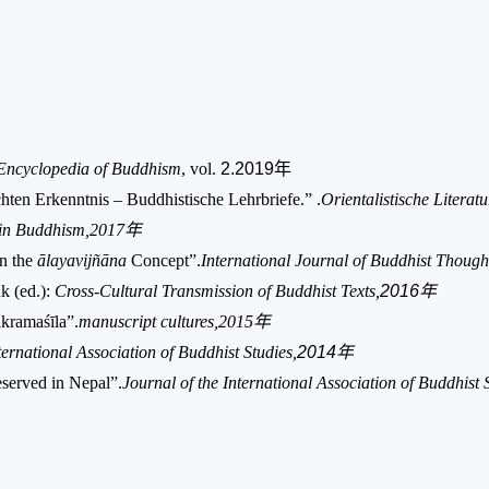
s Encyclopedia of Buddhism
, vol.
2.2019年
hten Erkenntnis – Buddhistische Lehrbriefe.” .
Orientalistische Litera
s in Buddhism,2017年
on the
ālayavijñāna
Concept”.
International
Journal of Buddhist Thoug
k (ed.):
Cross-Cultural Transmission of Buddhist Texts,
2016年
ikramaśīla”.
manuscript cultures,2015年
ternational Association of Buddhist Studies,
2014年
eserved in Nepal”.
Journal of the International Association of Buddhis