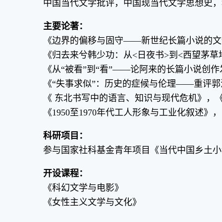
中国当代文学批评，中国现当代文学思想史，
主要论著：
《边界的偏移与固守——新世纪长篇小说的文体形
《归去来兮韩少功：从<日夜书>到<西望茅草地>
《从“被看”到“看”——论阿来的长篇小说创作发
《“失事求似”：历史的症候与伦理——重评郭沫
《 东北书写中的语言、知识与现代危机》，《当
《1950至1970年代工人形象与工业化叙述》，
科研项目：
参与国家社科基金青年项目《当代中国乡土小说中
开设课程：
《科幻文学与电影》
《女性主义文学与文化》