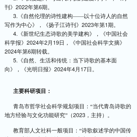
2022
6
刊》
年第
期。
3.
《自然伦理的诗性建构——以十位诗人的自然
2023
1
写作为中心》，《扬子江诗刊》
年第
期。
4.
《新世纪生态诗歌的美学建构》，《中国社会
2024
2
19
科学报》
年
月
日，《中国社会科学文摘》
2024
6
年第
期转载。
5.
《自然、生活和传统：当下诗歌的基本面
2024
4
17
向》，《光明日报》
年
月
日。
主要科研项目：
青岛市哲学社会科学规划项目：“当代青岛诗歌的
2023
地方经验与文化功能研究”（
，主持）。
教育部人文社科一般项目：“诗歌叙述学的中国传