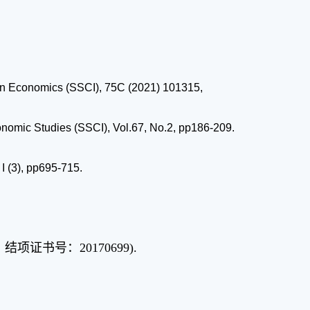
ian Economics (SSCI), 75C (2021) 101315,
omic Studies (SSCI), Vol.67, No.2, pp186-209.
I (3), pp695-715.
证书号：20170699).