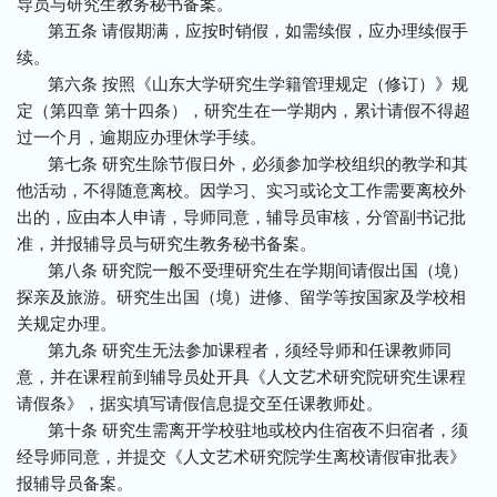
导员与研究生教务秘书备案。
第五条 请假期满，应按时销假，如需续假，应办理续假手
续。
第六条 按照《山东大学研究生学籍管理规定（修订）》规
定（第四章 第十四条），研究生在一学期内，累计请假不得超
过一个月，逾期应办理休学手续。
第七条 研究生除节假日外，必须参加学校组织的教学和其
他活动，不得随意离校。因学习、实习或论文工作需要离校外
出的，应由本人申请，导师同意，辅导员审核，分管副书记批
准，并报辅导员与研究生教务秘书备案。
第八条 研究院一般不受理研究生在学期间请假出国（境）
探亲及旅游。研究生出国（境）进修、留学等按国家及学校相
关规定办理。
第九条 研究生无法参加课程者，须经导师和任课教师同
意，并在课程前到辅导员处开具《人文艺术研究院研究生课程
请假条》，据实填写请假信息提交至任课教师处。
第十条 研究生需离开学校驻地或校内住宿夜不归宿者，须
经导师同意，并提交《人文艺术研究院学生离校请假审批表》
报辅导员备案。