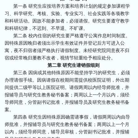
第一条 研究生应按培养方案和培养计划的规定参加课程学
习、科学研究、考核、实验、专业实习、社会实践等各项教学
和科研活动。因故不能参加者，必须请假。研究生要遵守教学
和科研纪律，不迟到、不早退、不旷课。
第二条 校内住宿的研究生要严格遵守公寓作息时间制度。
因特殊原因晚归者须出示学生有效证件并登记后方可进入公
寓，夜不归宿者须严格执行请假制度。未经研究院同意夜不归
宿或经常晚归屡教不改者，视情节轻重给予相应处分。
第二章 研究生请销假细则
第三条 因病或其他特殊原因不能坚持学习的研究生，必须
办理请假手续。因病请假在校期间需提供校医院证明，外出期
间提供二级甲等以上医院证明。请假两周以内经导师批准，并
报辅导员与研究生教务秘书备案；两周以上一个月以内，须经
导师同意，分管副书记批准，并报辅导员及研究生教务秘书备
案。
第四条 研究生因特殊原因确需请事假，请假两周以内由导
师批准，并报辅导员与研究生教务秘书备案；两周以上一个月
以内，须经导师同意，辅导员审核，分管副书记批准，并报辅