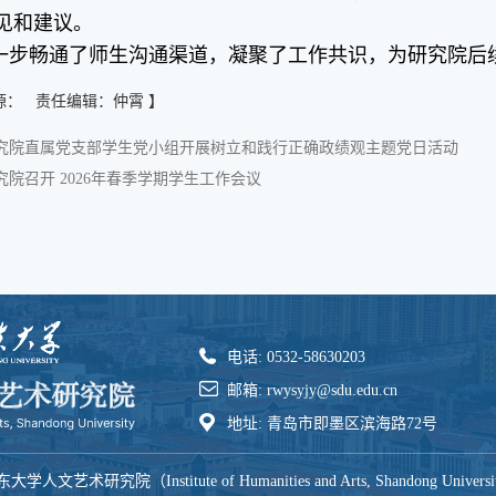
见和建议。
一步畅通了师生沟通渠道，凝聚了工作共识，为研究院后
源： 责任编辑：仲霄 】
究院直属党支部学生党小组开展树立和践行正确政绩观主题党日活动
院召开 2026年春季学期学生工作会议
电话: 0532-58630203
邮箱: rwysyjy@sdu.edu.cn
地址: 青岛市即墨区滨海路72号
大学人文艺术研究院（Institute of Humanities and Arts, Shandong Univers