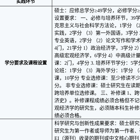
实践环节
硕士：应修总学分≥
49
学分，必修学分≥
设置要求： 一、必修与培养环节，
39
克思主义与社会科学方法论，
1
学分 （
实践，
2
学分 （
3
）第一外国语，
3
学分
专业英语，
2
学分 （
2
）论文写作和学
4
门，
21
学分
1
）政治经济学，
3
学分
2
高级宏观经济学，
6
学分
4
）中高级计
学分要求及课程设置
课：
2
门，
4
学分
3.
培养环节学分：
5
学
论班：
1
学分 （
3
）海外学分：
1
学分 （
课，
10
学分 专业选修课：至少修读不
分。 非专业选修课：硕士研究生在读
跨培养单位选修课。 三、补修课
1
、跨
济史》。补修课程成绩必须合格但不记
观经济学的研究生，必须随本科生补修
绩必须合格。
科学研究与创新性成果要求：硕士研究
研究生为第一作者或导师为第一作者、
EI
（源刊）收录的期刊或中文核心期刊