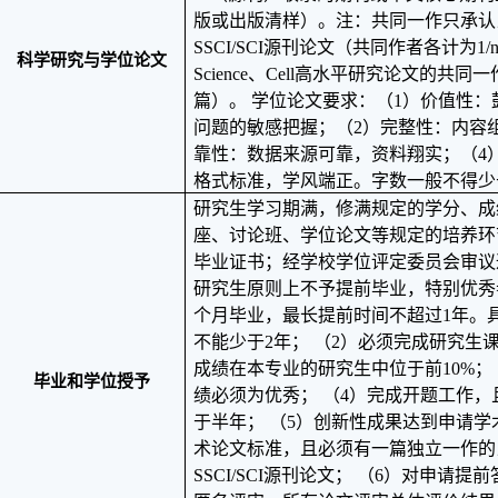
版或出版清样）。注：共同一作只承认
SSCI/SCI
源刊论文（共同作者各计为
1/
科学研究与学位论文
Science
、
Cell
高水平研究论文的共同一
篇）。 学位论文要求：（
1
）价值性：
问题的敏感把握；（
2
）完整性：内容
靠性：数据来源可靠，资料翔实；（
4
格式标准，学风端正。字数一般不得少
研究生学习期满，修满规定的学分、成
座、讨论班、学位论文等规定的培养环
毕业证书；经学校学位评定委员会审议
研究生原则上不予提前毕业，特别优秀
个月毕业，最长提前时间不超过
1
年。
不能少于
2
年； （
2
）必须完成研究生
成绩在本专业的研究生中位于前
10%
；
毕业和学位授予
绩必须为优秀； （
4
）完成开题工作，
于半年； （
5
）创新性成果达到申请学
术论文标准，且必须有一篇独立一作的
SSCI/SCI
源刊论文； （
6
）对申请提前