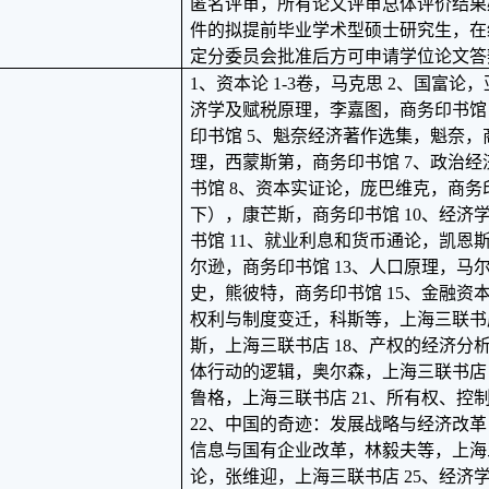
匿名评审，所有论文评审总体评价结果
件的拟提前毕业学术型硕士研究生，在
定分委员会批准后方可申请学位论文答
1、资本论 1-3卷，马克思 2、国富论
济学及赋税原理，李嘉图，商务印书馆
印书馆 5、魁奈经济著作选集，魁奈，
理，西蒙斯第，商务印书馆 7、政治
书馆 8、资本实证论，庞巴维克，商务
下），康芒斯，商务印书馆 10、经济
书馆 11、就业利息和货币通论，凯恩斯
尔逊，商务印书馆 13、人口原理，马尔
史，熊彼特，商务印书馆 15、金融资本
权利与制度变迁，科斯等，上海三联书店
斯，上海三联书店 18、产权的经济分析
体行动的逻辑，奥尔森，上海三联书店 
鲁格，上海三联书店 21、所有权、控
22、中国的奇迹：发展战略与经济改革
信息与国有企业改革，林毅夫等，上海三
论，张维迎，上海三联书店 25、经济