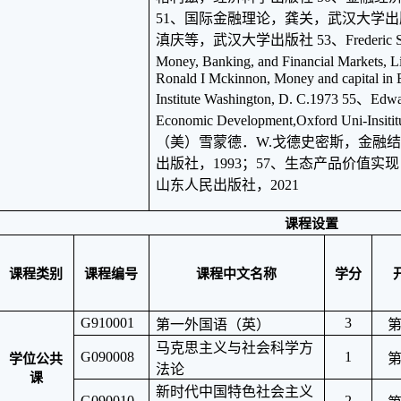
51、国际金融理论，龚关，武汉大学出
滇庆等，武汉大学出版社 53、Frederic S，Mi
Money, Banking, and Financial Markets, 
Ronald I Mckinnon, Money and capital in
Institute Washington, D. C.1973 55、Edwar
Economic Development,Oxford Uni-Insiti
（美）雪蒙德．W.戈德史密斯，金融
出版社，1993；57、生态产品价值
山东人民出版社，2021
课程设置
课程类别
课程编号
课程中文名称
学分
G910001
3
第一外国语（英）
马克思主义与社会科学方
G090008
1
学位公共
法论
课
新时代中国特色社会主义
G090010
2