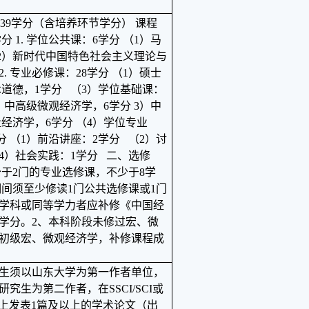
39
学分（含培养环节学分） 课程
学分
1.
学位公共课：
6
学分 （
1
）马
2
）新时代中国特色社会主义理论与
2.
专业必修课：
28
学分 （
1
）硕士
术道德，
1
学分 （
3
）学位基础课：
）中高级微观经济学，
6
学分
3
）中
量经济学，
6
学分 （
4
）学位专业
分 （
1
）前沿讲座：
2
学分 （
2
）讨
4
）社会实践：
1
学分 二、选修
少于
2
门的专业选修课，不少于
8
学
期间须至少修读
1
门公共选修课或
1
门
学科或同等学力者应补修《中国经
学分。
2
、本科阶段未修过宏、微
初级宏、微观经济学，补修课程成
生须以山东大学为第一作者单位，
研究生为第二作者，在
SSCI/SCI
或
上发表
1
篇及以上的学术论文（出