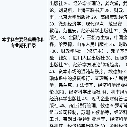
出版社 26、经济增长理论，龚六堂，武
论，刘易斯，上海三联书店 28、财政
甫，北京大学出版社 29、高级宏观经
30、微观经济学：现代观点，范里安，
教程，范里安，经济科学出版社 32、
版社 33、金融学，王松奇主编，中国金
本学科主要经典著作和
森，哈罗德，山东人民出版社 35、财
专业期刊目录
· 36、财政学原理（修订本），邓予基
融，钱荣 ，四川人民出版社 38、国
出版社 39、经济学方法论的新趋势，
40、资本市场的混沌与秩序，埃德加·E
融体系中的投资银行，查理斯·R·吉斯特
学，弗兰克．J·法博齐，经济科学出版
伦·加特，经济科学出版社 44、利率
经济科学出版社 45、现代企业财务管
版社 46、商业银行管理，彼德·S·罗斯
组与公司控制，苏姗·E·侯格等，经济科
工具，弗朗哥·莫迪利亚尼等，经济科学
格利兹，经济科学出版社 50、金融经